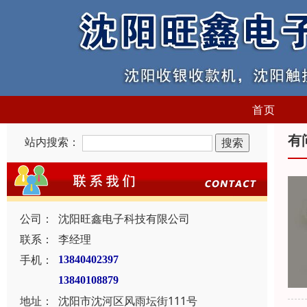
首页
有
站内搜索：
公司：
沈阳旺鑫电子科技有限公司
联系：
李经理
手机：
13840402397
13840108879
地址：
沈阳市沈河区风雨坛街111号