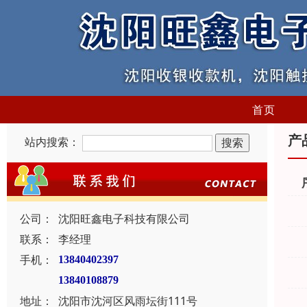
首页
产
站内搜索：
公司：
沈阳旺鑫电子科技有限公司
联系：
李经理
手机：
13840402397
13840108879
地址：
沈阳市沈河区风雨坛街111号