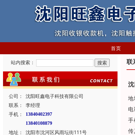
首页
联
站内搜索：
沈
公司：
沈阳旺鑫电子科技有限公司
地
联系：
李经理
电
手机：
13840402397
手
13840108879
传
地址：
沈阳市沈河区风雨坛街111号