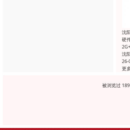
沈
硬
2G
沈
26-
更
被浏览过 18