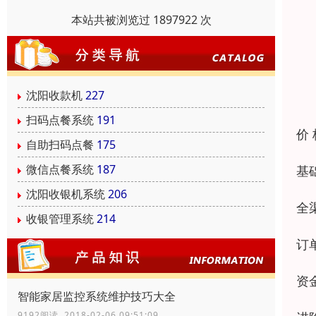
本站共被浏览过 1897922 次
沈阳收款机
227
扫码点餐系统
191
价
自助扫码点餐
175
微信点餐系统
187
基
沈阳收银机系统
206
全
收银管理系统
214
订
资
智能家居监控系统维护技巧大全
9192阅读 2018-02-06 09:51:09