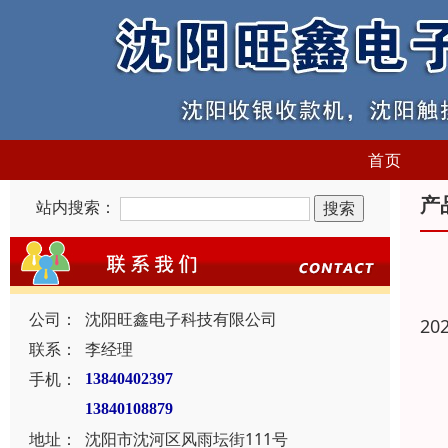
首页
产
站内搜索：
公司：
沈阳旺鑫电子科技有限公司
20
联系：
李经理
手机：
13840402397
13840108879
地址：
沈阳市沈河区风雨坛街111号