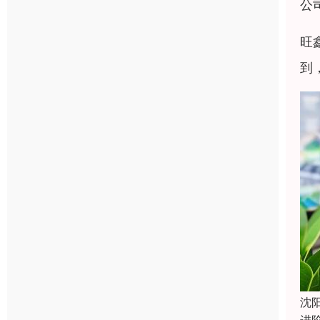
公
旺
到
沈