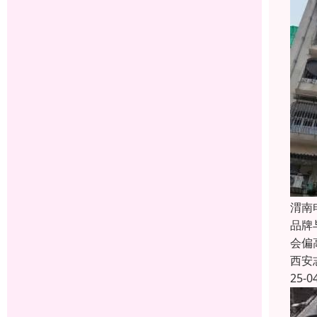
渭南
品牌
会偏
西安
25-0