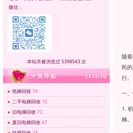
微信：
随着
本站共被浏览过 5398543 次
民的
行。
电梯回收
74
一、
二手电梯回收
72
1.
旧电梯回收
72
梯。
废旧电梯回收
67
扶梯回收
73