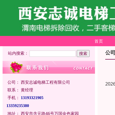
首页
公
站内搜索：
公司：
西安志诚电梯工程有限公司
202
联系：
黄经理
手机：
13193321905
13359235380
地址：
西安市含元路46号万国金色家园