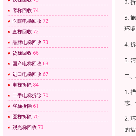
2.
客梯回收
74
3.
医院电梯回收
72
环境
直梯回收
72
品牌电梯回收
73
4.
货梯回收
66
5.
国产电梯回收
63
进口电梯回收
67
二、
电梯拆除
84
1.
二手电梯拆除
70
志、
客梯拆除
61
医梯拆除
70
2.
观光梯回收
73
的措